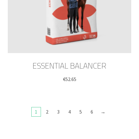
ESSENTIAL BALANCER
€
52.65
1
2
3
4
5
6
→