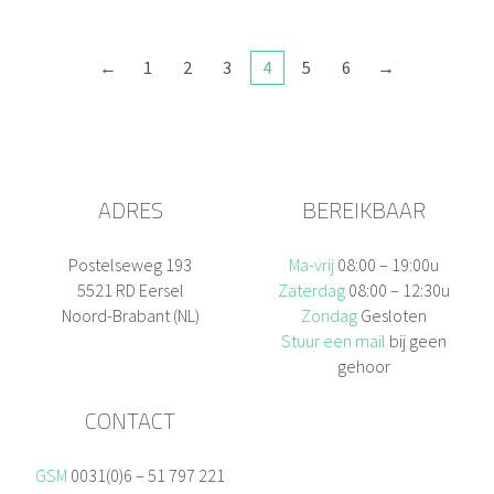
←
1
2
3
4
5
6
→
ADRES
BEREIKBAAR
Postelseweg 193
Ma-vrij
08:00 – 19:00u
5521 RD Eersel
Zaterdag
08:00 – 12:30u
Noord-Brabant (NL)
Zondag
Gesloten
Stuur een mail
bij geen
gehoor
CONTACT
GSM
0031(0)6 – 51 797 221