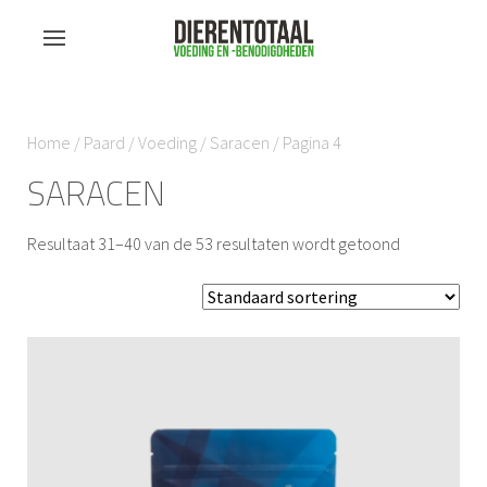
Home
/
Paard
/
Voeding
/
Saracen
/ Pagina 4
SARACEN
Resultaat 31–40 van de 53 resultaten wordt getoond