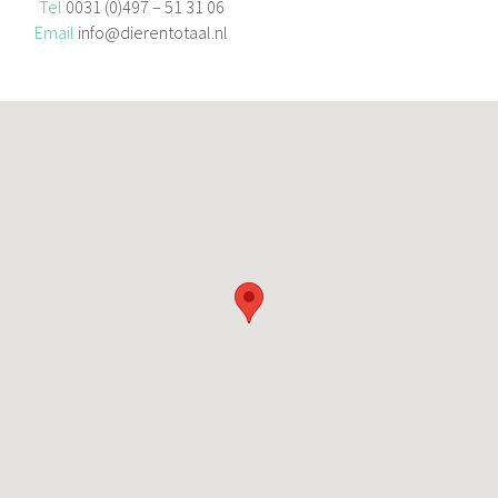
Tel
0031 (0)497 – 51 31 06
Email
info@dierentotaal.nl