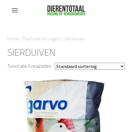
Home
/
Pluimvee en vogels
/ Sierduiven
SIERDUIVEN
Toont alle 3 resultaten