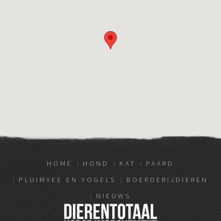
HOME
HOND
KAT
PAARD
PLUIMVEE EN VOGELS
BOERDERIJDIEREN
NIEUWS