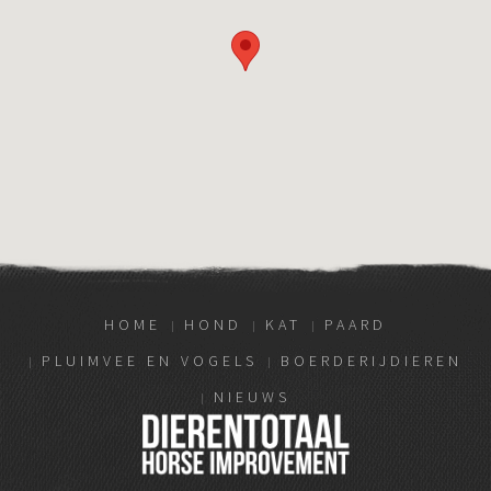
HOME
HOND
KAT
PAARD
PLUIMVEE EN VOGELS
BOERDERIJDIEREN
NIEUWS