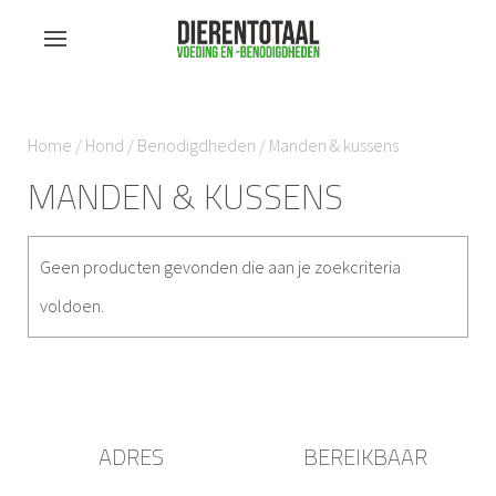
Home
/
Hond
/
Benodigdheden
/ Manden & kussens
MANDEN & KUSSENS
Geen producten gevonden die aan je zoekcriteria
voldoen.
ADRES
BEREIKBAAR