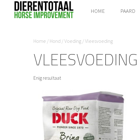
HOME
PAARD
Home
/
Hond
/
Voeding
/ Vleesvoeding
VLEESVOEDING
Enig resultaat