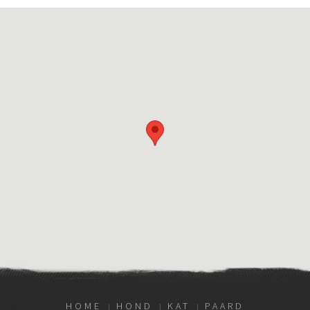
HOME
HOND
KAT
PAARD