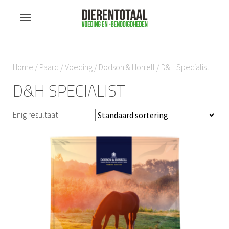
Home
/
Paard
/
Voeding
/
Dodson & Horrell
/ D&H Specialist
D&H SPECIALIST
Enig resultaat