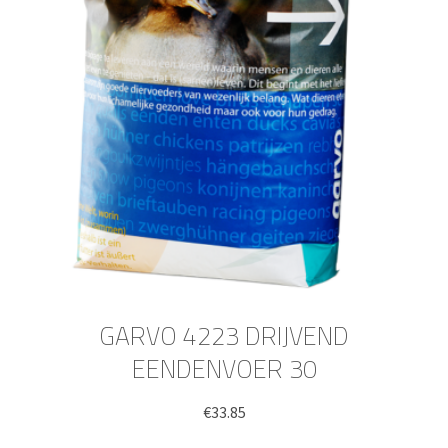
GARVO 4223 DRIJVEND
EENDENVOER 30
€
33.85