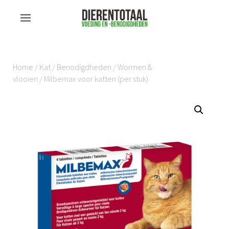
Home
/
Kat
/
Benodigdheden
/
Wormen &
vlooien
/ Milbemax voor katten (per stuk)