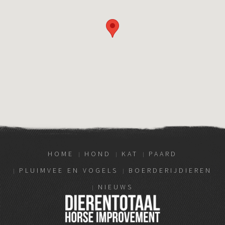
HOME
HOND
KAT
PAARD
PLUIMVEE EN VOGELS
BOERDERIJDIEREN
NIEUWS