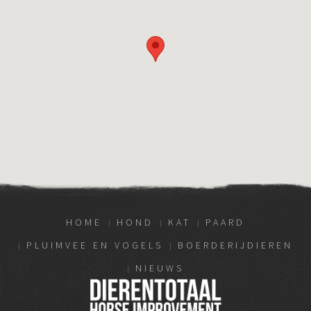
HOME
HOND
KAT
PAARD
PLUIMVEE EN VOGELS
BOERDERIJDIEREN
NIEUWS