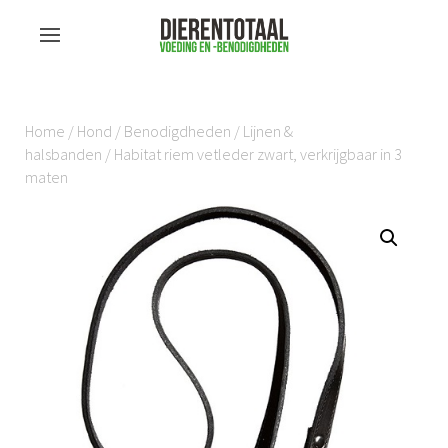
Home
/
Hond
/
Benodigdheden
/
Lijnen &
halsbanden
/ Habitat riem vetleder zwart, verkrijgbaar in 3
maten